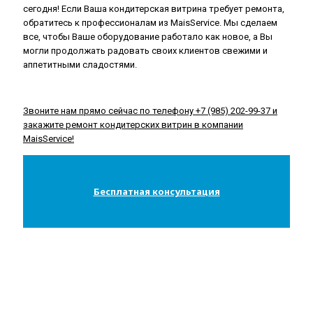
сегодня! Если Ваша кондитерская витрина требует ремонта,
обратитесь к профессионалам из MaisService. Мы сделаем
все, чтобы Ваше оборудование работало как новое, а Вы
могли продолжать радовать своих клиентов свежими и
аппетитными сладостями.
Звоните нам прямо сейчас по телефону +7 (985) 202-99-37 и
закажите ремонт кондитерских витрин в компании
MaisService!
Бесплатная консультация