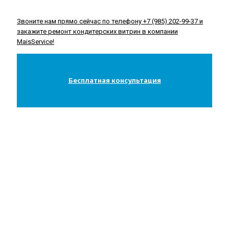
Звоните нам прямо сейчас по телефону +7 (985) 202-99-37 и
закажите ремонт кондитерских витрин в компании
MaisService!
Бесплатная консультация